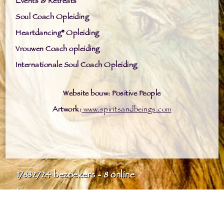
Events & Retreats
Soul Coach Opleiding
Heartdancing® Opleiding
Vrouwen Coach opleiding
Internationale Soul Coach Opleiding
Website bouw: Positive People
Artwork:
www.spiritsandbeings.com
17882724
bezoekers - 8 online
login
laatste wijziging: 04-08-2026