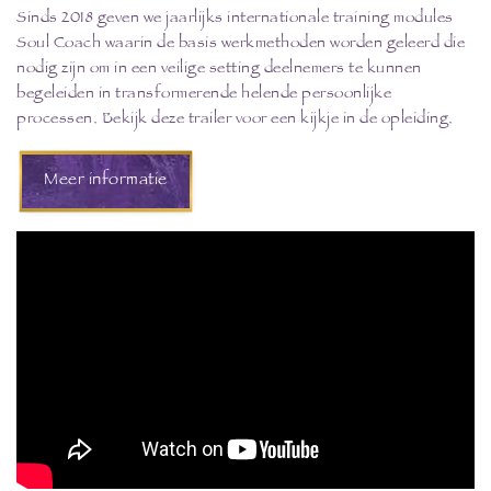
Sinds 2018 geven we jaarlijks internationale training modules
Soul Coach waarin de basis werkmethoden worden geleerd die
nodig zijn om in een veilige setting deelnemers te kunnen
begeleiden in transformerende helende persoonlijke
processen. Bekijk deze trailer voor een kijkje in de opleiding.
Meer informatie