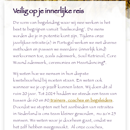
Veilig op je innerlijke reis
De vorm van begeleiding waar wij mee werken is het
best te begrijpen vanuit ’heelwording’. De mens
worden die je in potentie kunt zijn. Tijdens onze
jaarlijkse retraite(s) in Portugal werken we met diverse
methoden en passen we meerdere (innerlijk kind)
werkvormen toe, zoals ademwerk, Soul Retrieval, Core
Wound ademwerk, ceremonies en Heartdancing®.
Wij weten hoe we mensen in hun diepste
kwetsbaarheid bij moeten staan. En weten ook
wanneer we je op jezelf kunnen laten. Wij doen dit al
ruim 20 jaar. Tot 2024 hadden we steeds een team van
tussen de 60 en 80
trainers, coaches en begeleiders
.
Doordat we stopten met het aanbieden van retraites
in Nederland is ons team kleiner geworden, nu zo'n 25
mensen. We weten waar je doorheen gaat, omdat we
het zelf hebben meegemaakt. Al onze coaches,