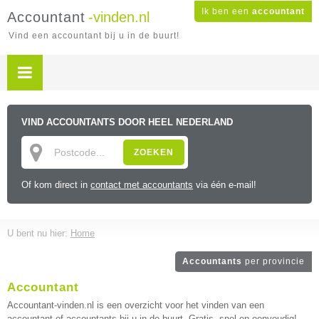
Ik ben een
accountant
Accountant
-vinden.nl
Vind een accountant bij u in de buurt!
VIND ACCOUNTANTS DOOR HEEL NEDERLAND
ZOEKEN
Of kom direct in
contact met accountants
via één e-mail!
U bent nu hier:
Home
Accountants
per provincie
Accountant
Accountant-vinden.nl is een overzicht voor het vinden van een
accountant of accountants bij u in de buurt. Gratis, snel en eenvoudig!